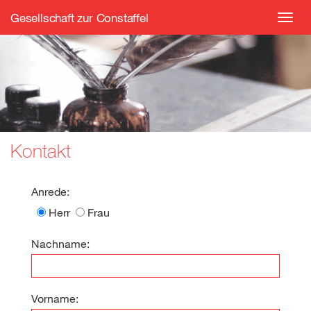
Gesellschaft zur Constaffel
Toggl
navig
Kontakt
Anrede:
Herr
Frau
Nachname:
Vorname: