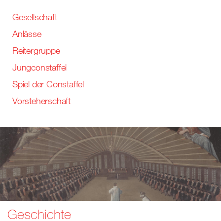
Gesellschaft
Anlässe
Reitergruppe
Jungconstaffel
Spiel der Constaffel
Vorsteherschaft
Geschichte