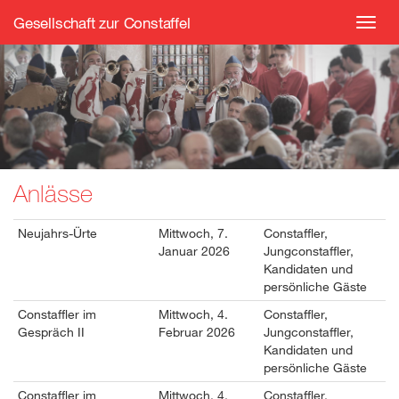
Gesellschaft zur Constaffel
Toggl
navig
Anlässe
Neujahrs-Ürte
Mittwoch, 7.
Constaffler,
Januar 2026
Jungconstaffler,
Kandidaten und
persönliche Gäste
Constaffler im
Mittwoch, 4.
Constaffler,
Gespräch II
Februar 2026
Jungconstaffler,
Kandidaten und
persönliche Gäste
Constaffler im
Mittwoch, 4.
Constaffler,