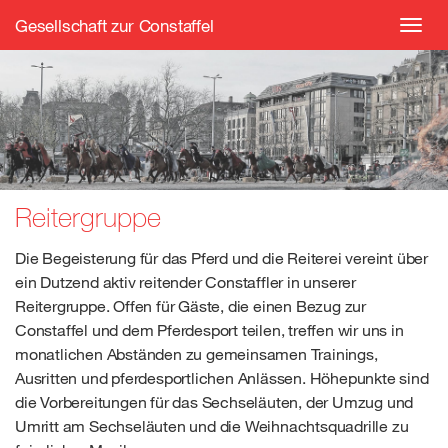
Gesellschaft zur Constaffel
Toggl
navig
Reitergruppe
Die Begeisterung für das Pferd und die Reiterei vereint über
ein Dutzend aktiv reitender Constaffler in unserer
Reitergruppe. Offen für Gäste, die einen Bezug zur
Constaffel und dem Pferdesport teilen, treffen wir uns in
monatlichen Abständen zu gemeinsamen Trainings,
Ausritten und pferdesportlichen Anlässen. Höhepunkte sind
die Vorbereitungen für das Sechseläuten, der Umzug und
Umritt am Sechseläuten und die Weihnachtsquadrille zu